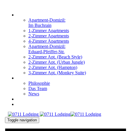
Links
Zur
primären
überspringen
WOHNUNGEN
Navigation
Apartment-Domizil:
springen
Im Buchrain
Zum
1-Zimmer Apartments
Inhalt
2-Zimmer Apartments
springen
4-Zimmer Apartments
Apartment-Domizil:
Eduard-Pfeiffer-Str.
2-Zimmer Apt. (Beach Style)
2-Zimmer Apt. (Urban Jungle)
2-Zimmer Apt. (Hampton)
3-Zimmer Apt. (Monkey Suite)
ÜBER UNS
Philosophie
Das Team
News
KONTAKT
ANFRAGEN
Toggle navigation
DE