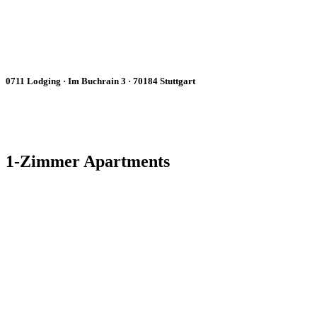
0711 Lodging · Im Buchrain 3 · 70184 Stuttgart
1-Zimmer Apartments
Small but fancy - Apt. Nr. 1
1 Zimmer-Wohnung
EG
28,5 m2
Terrasse
Wohnung ansehen