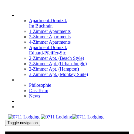
Links
Zur
primären
überspringen
WOHNUNGEN
Navigation
Apartment-Domizil:
springen
Im Buchrain
Zum
1-Zimmer Apartments
Inhalt
2-Zimmer Apartments
springen
4-Zimmer Apartments
Apartment-Domizil:
Eduard-Pfeiffer-Str.
2-Zimmer Apt. (Beach Style)
2-Zimmer Apt. (Urban Jungle)
2-Zimmer Apt. (Hampton)
3-Zimmer Apt. (Monkey Suite)
ÜBER UNS
Philosophie
Das Team
News
KONTAKT
ANFRAGEN
Toggle navigation
DE