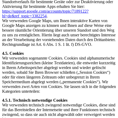
Standortverlaufs für bestimmte Geräte oder zur Deaktivierung oder
Aktivierung für bestimmte Apps erhalten Sie hier:
https://support.google.com/accounts/topic/7189122?
hl=de&ref_topic=3382254
.
Wir verwenden Google Maps, um Ihnen interaktive Karten von
Google Maps anzeigen zu können und Ihnen auf diese Weise eine
bessere räumliche Orientierung über unseren Standort und den Weg
zu uns zu ermöglichen. Hierin liegt auch unser berechtigtes Interesse
an der Verarbeitung der vorstehenden Daten durch den Drittanbieter.
Rechtsgrundlage ist Art. 6 Abs. 1 S. 1 lit. f) DS-GVO.
4.5. Cookies
Wir verwenden sogenannte Cookies. Cookies sind alphanumerische
Identifizierungszeichen (kleine Textdateien), die entweder kurzzeitig
in Ihrem Arbeitsspeicher abgelegt werden und wieder gelöscht
werden, sobald Sie Ihren Browser schließen („Session Cookies“)
oder für einen längeren Zeitraum oder unbegrenzt in Ihrem
Speichermedium abgelegt werden („permanente Cookies“). Wir
verwenden zwei Arten von Cookies. Sie lassen sich in die folgenden
Kategorien unterteilen:
4.5.1. Technisch notwendige Cookies
Wir verwenden technisch zwingend notwendige Cookies, diese sind
für das Bereitstellen der Internetseite und ihrer Funktionen technisch
zwingend, so dass sie auch nicht abgewählt oder verweigert werden