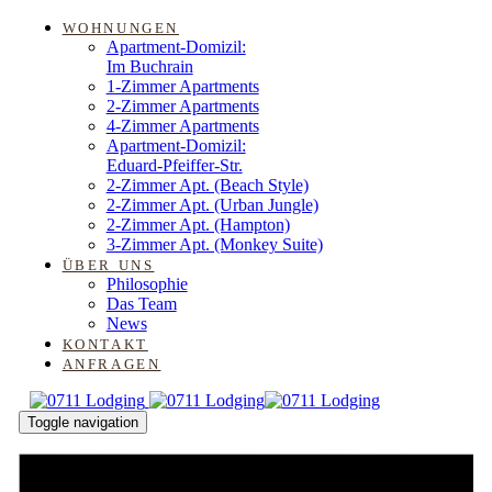
Links
Zur
WOHNUNGEN
primären
Apartment-Domizil:
überspringen
Navigation
Im Buchrain
springen
1-Zimmer Apartments
Zum
2-Zimmer Apartments
Inhalt
4-Zimmer Apartments
springen
Apartment-Domizil:
Eduard-Pfeiffer-Str.
2-Zimmer Apt. (Beach Style)
2-Zimmer Apt. (Urban Jungle)
2-Zimmer Apt. (Hampton)
3-Zimmer Apt. (Monkey Suite)
ÜBER UNS
Philosophie
Das Team
News
KONTAKT
ANFRAGEN
Toggle navigation
Anfragen