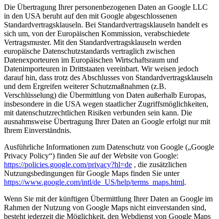
Die Übertragung Ihrer personenbezogenen Daten an Google LLC
in den USA beruht auf den mit Google abgeschlossenen
Standardvertragsklauseln. Bei Standardvertragsklauseln handelt es
sich um, von der Europäischen Kommission, verabschiedete
Vertragsmuster. Mit den Standardvertragsklauseln werden
europäische Datenschutzstandards vertraglich zwischen
Datenexporteuren im Europäischen Wirtschaftsraum und
Datenimporteuren in Drittstaaten vereinbart. Wir weisen jedoch
darauf hin, dass trotz des Abschlusses von Standardvertragsklauseln
und dem Ergreifen weiterer Schutzmaßnahmen (z.B.
Verschlüsselung) die Übermittlung von Daten außerhalb Europas,
insbesondere in die USA wegen staatlicher Zugriffsmöglichkeiten,
mit datenschutzrechtlichen Risiken verbunden sein kann. Die
ausnahmsweise Übertragung Ihrer Daten an Google erfolgt nur mit
Ihrem Einverständnis.
Ausführliche Informationen zum Datenschutz von Google („Google
Privacy Policy“) finden Sie auf der Website von Google:
https://policies.google.com/privacy?hl=de
, die zusätzlichen
Nutzungsbedingungen für Google Maps finden Sie unter
https://www.google.com/intl/de_US/help/terms_maps.html
.
Wenn Sie mit der künftigen Übermittlung Ihrer Daten an Google im
Rahmen der Nutzung von Google Maps nicht einverstanden sind,
besteht jederzeit die Möglichkeit, den Webdienst von Google Maps