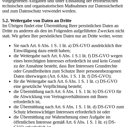
vorgegebenen Aufgaben und unter Einhaltung der erforderlichen
technischen und organisatorischen Maßnahmen zur Datensicherheit
und zum Datenschutz verwendet werden.
5.2. Weitergabe von Daten an Dritte
Im Übrigen findet eine Übermittlung Ihrer persönlichen Daten an
Dritte zu anderen als den im Folgenden aufgeführten Zwecken nicht
statt. Wir geben Ihre persönlichen Daten nur an Dritte weiter, wenn:
Sie nach Art. 6 Abs. 1 S. 1 lit. a) DS-GVO ausdrücklich ihre
Einwilligung dazu erteilt haben;
die Weitergabe nach Art. 6 Abs. 1 S.1 lit. f) DS-GVO wegen
eines berechtigten Interesses erforderlich ist und kein Grund
zu der Annahme besteht, dass Ihre Interessen Grundrechte
oder Grundfreiheiten zum Schutze Ihrer personenbezogenen
Daten überwiegen (Art. 6 Abs. 1 S. 1 lit. f) DS-GVO);
für die Weitergabe nach Art. 6 Abs. 1 S. 1 lit. c) DS-GVO
eine gesetzliche Verpflichtung besteht;
die Übermittlung nach Art. 6 Abs. 1 S. 1 lit. b) DS-GVO für
die Abwicklung von Vertragsverhältnissen mit Ihnen
erforderlich ist,
die Übermittlung nach Art. 6 Abs. 1 S. 1 lit. d) DS-GVO zum
Schutz lebenswichtiger Interessen erforderlich ist oder
die Übermittlung zur Wahrnehmung einer Aufgabe im
öffentlichen Interesse gemäß Art. 6 Abs. 1 S. 1 lit. e) DS-